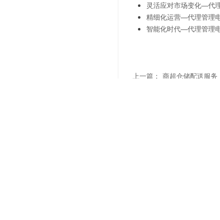
灵活应对市场变化—代
精细化运营—代理管理
智能化时代—代理管理
上一篇：
商超仓储配送服务
下一篇：
商超仓储配送服务
联系我们
"诚信
021-6839 6819
Sale Hotline
上海市杨浦区军工路1300号(总部)