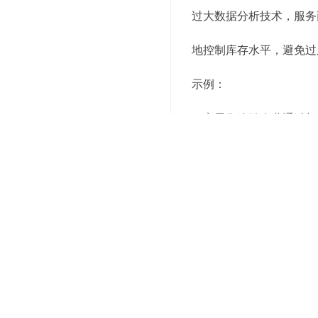
过大数据分析技术，服务
地控制库存水平，避免过
示例：
一家零售连锁企业通过与
某些特定节假日前后，部
品的供应充足，从而避免
三、具体应用场景
1. 电商平台
电商平台通常需要处理大