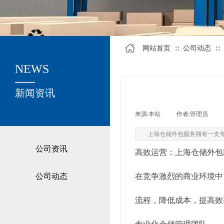
网站首页
公司动态
∷
∷
NEWS
关于我们
新闻资讯
来源:
本站
|
作者:
管理员
|
上海仓储外包服务拥有一支
公司资讯
高效运营：上海仓储外包
 仓 储 与 配 送
 服 务 金 牌 
公司动态
在竞争激烈的商业环境中
流程，降低成本，提高效