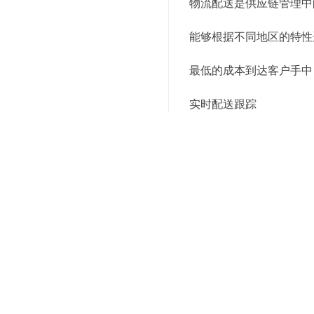
物流配送是供应链管理中
能够根据不同地区的特性
最低的成本到达客户手中
实时配送跟踪
服务商提供的实时配送跟
不仅有助于提高客户的信
6. 数据驱动决策
数据是现代供应链管理的
加科学合理的决策。无论
7. 强化供应链协同