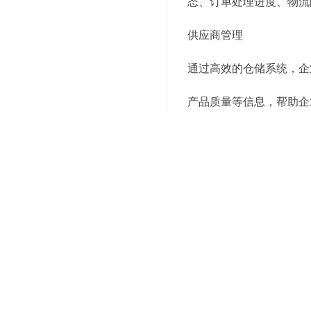
态、订单处理进度、物流
供应商管理
通过高效的仓储系统，企
产品质量等信息，帮助企
5. 灵活应对市场变化
季节性库存管理
高效仓储系统可以帮助企
险和淡季时的库存积压。
应急管理
在突发事件发生时，高效