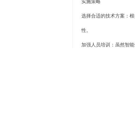
实施策略
选择合适的技术方案：根
性。
加强人员培训：虽然智能
术水平和服务意识。
持续优化流程：智能仓储
确保数据安全：加强对敏
建立合作伙伴关系：与技
面临的挑战
高初始投入：构建智能仓