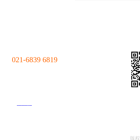
成本节约：
联系我们
"诚
避免固定资产投资：企业
Sale
021-6839 6819
规模经济效应：3PL供
Hotline
上海市杨浦区军工路1300号(总部)
上海市浦东新区汇技路208号(浦东分部)
增强灵活性：
上海市青浦区北青公路7975号
(青浦分部)
上海市松江区松蒸公路1339号(松
快速响应市场变化：企业
江分部）
了解更多
减少运营风险：将部分物
联系人：孙先生
版权
实现库存管理精确化的具