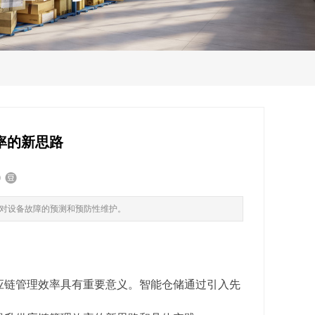
率的新思路
对设备故障的预测和预防性维护。
应链管理效率具有重要意义。智能仓储通过引入先