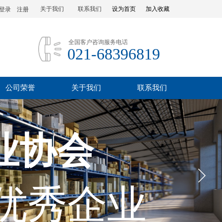
关于我们
联系我们
设为首页
加入收藏
登录
|
注册
全国客户咨询服务电话
021-68396819
公司荣誉
关于我们
联系我们
业协会
优秀企业