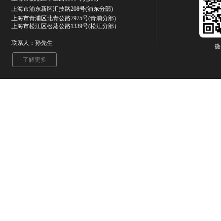
上海市浦东新区汇技路208号(浦东分部)
上海市青浦区北青公路7975号
(青浦分部)
上海市松江区松蒸公路1339号(松江分部）
联系人：孙先生
微
了解更多