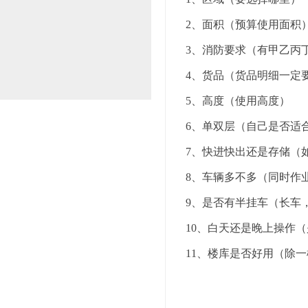
 仓 储 与 配 送
2、面积（预算使用面积
3、消防要求（有甲乙丙
4、货品（货品明细一定
5、高度（使用高度）
 服 务 金 牌 
6、单双层（自己是否适
7、快进快出还是存储（
8、车辆多不多（同时作
9、是否有半挂车（长车
10、白天还是晚上操作
11、楼库是否好用（除
12、高平台/厂房（高
13、新项目/扩仓/搬仓