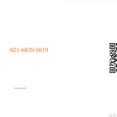
14、什么时候启用？（
要知道租仓有哪些要求：
联系我们
"诚
1、地址（与你预想的距
2、总面积（时间面积方
Sale
021-6839 6819
Hotline
上海市杨浦区军工路1300号(总部)
3、出租面积（事件面积
上海市浦东新区汇技路208号(浦东分部)
4、高度（有没有达到高
上海市青浦区北青公路7975号
(青浦分部)
5、有无货梯（楼梯就要
上海市松江区松蒸公路1339号(松
6、消防几类（一定要确
江分部）
了解更多
7、出租价格：平方（实
8、中介可以合作吗（中介
联系人：孙先生
9、证件是否齐全（房产
版权