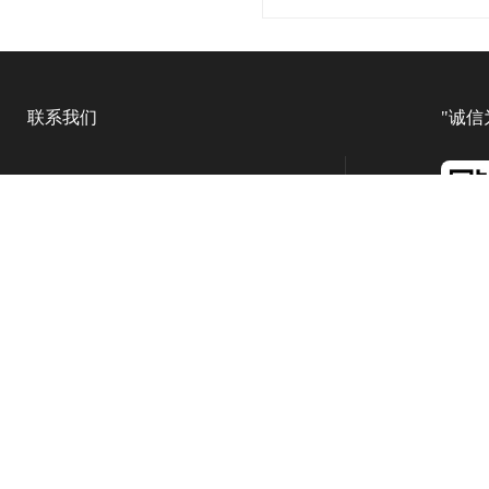
联系我们
"诚信
021-6839 6819
Sale Hotline
上海市杨浦区军工路1300号(总部)
上海市浦东新区汇技路208号(浦东分部)
上海市青浦区北青公路7975号
(青浦分部)
上海市松江区松蒸公路1339号(松江分部）
联系人：孙先生
微
了解更多