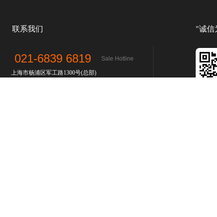
联系我们
"诚信
021-6839 6819
Sale Hotline
上海市杨浦区军工路1300号(总部)
上海市浦东新区汇技路208号(浦东分部)
上海市青浦区北青公路7975号
(青浦分部)
上海市松江区松蒸公路1339号(松江分部）
联系人：孙先生
微
了解更多