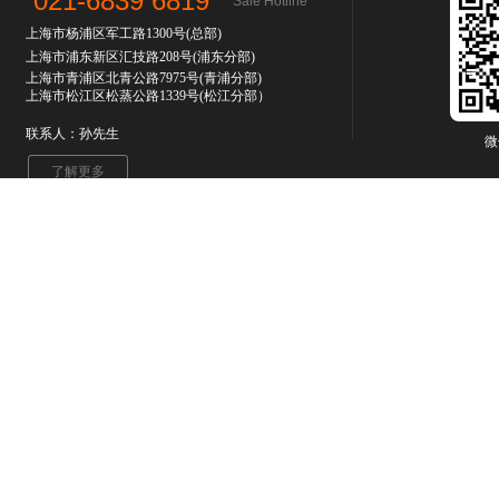
021-6839 6819
Sale Hotline
上海市杨浦区军工路1300号(总部)
上海市浦东新区汇技路208号(浦东分部)
上海市青浦区北青公路7975号
(青浦分部)
上海市松江区松蒸公路1339号(松江分部）
联系人：孙先生
微
了解更多