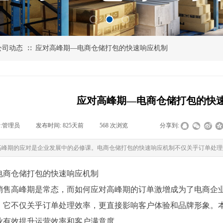
公司动态
应对高峰期—电商仓储打包的快速响应机制
∷
应对高峰期—电商仓储打包的快
:
管理员
|
发布时间:
825天前
|
568
次浏览
|
|
分享到:
高峰期的应对是企业发展中的必修课。电商仓储打包的快速响应机制不仅关乎订单处理
电商仓储打包的快速响应机制
销售高峰期是常态，而如何应对高峰期的订单激增成为了电商企
，它不仅关乎订单处理效率，更直接影响客户体验和品牌形象。
业有效提升运营效率和客户满意度。