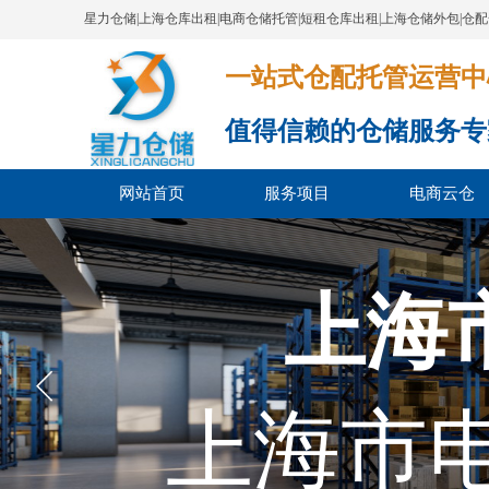
星力仓储|上海仓库出租|电商仓储托管|短租仓库出租|上海仓储外包|仓
一站式仓配托管运营中心​​​​​​​​​​​​​​
值得信赖的仓储服务专
网站首页
服务项目
电商云仓
上海
上海市