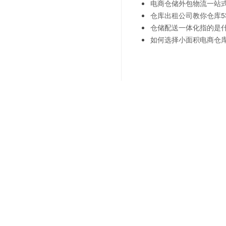
电商仓储外包物流一站
仓库出租公司教你仓库5
仓储配送一体化指的是
如何选择小面积电商仓
上一篇：
成本控制：仓储外
下一篇：
灵活应变：仓储外
联系我们
"诚信
021-6839 6819
Sale Hotline