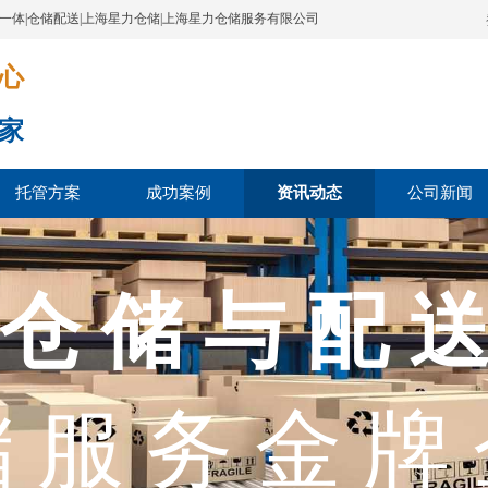
配一体|仓储配送|上海星力仓储|上海星力仓储服务有限公司
​​​
家
托管方案
成功案例
资讯动态
公司新闻
 仓 储 与 配 送
 服 务 金 牌