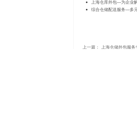
上海仓库外包—为企业
综合仓储配送服务—多
上一篇：
上海仓储外包服务
下一篇：
专业仓储外包服务
联系我们
"诚信
021-6839 6819
Sale Hotline
上海市杨浦区军工路1300号(总部)