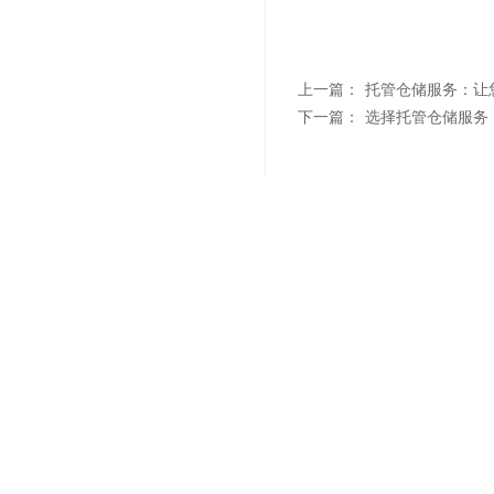
上一篇：
托管仓储服务：让
下一篇：
选择托管仓储服务
联系我们
"诚信
021-6839 6819
Sale Hotline
上海市杨浦区军工路1300号(总部)
上海市浦东新区汇技路208号(浦东分部)
上海市青浦区北青公路7975号
(青浦分部)
上海市松江区松蒸公路1339号(松江分部）