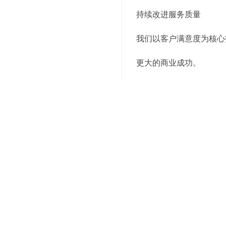
持续改进服务质量
我们以客户满意度为核心
更大的商业成功。
结语
选择我们的精准仓储管理
的仓储管理系统、定制化
务质量等方面，为客户提
现更加腾飞的发展！
上述就是为你介绍的有关