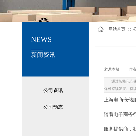
网站首页
∷
NEWS
关于我们
新闻资讯
来源:
本站
|
作者
通过智能化仓
保可持续发展、持
公司资讯
国 仓 储 与 配
上海电商仓储
储 服 务 金 
公司动态
随着电子商务
服务提供商，