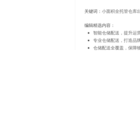
关键词：
小面积全托管仓库
编辑精选内容：
智能仓储配送，提升运
专业仓储配送，打造品
仓储配送全覆盖，保障
仓储配送科技创新，引
选择上海仓储外包，助
上海仓储外包服务专家-
提升效率：上海仓储外
专业仓储外包服务：选
上一篇：
高效配送-仓储配