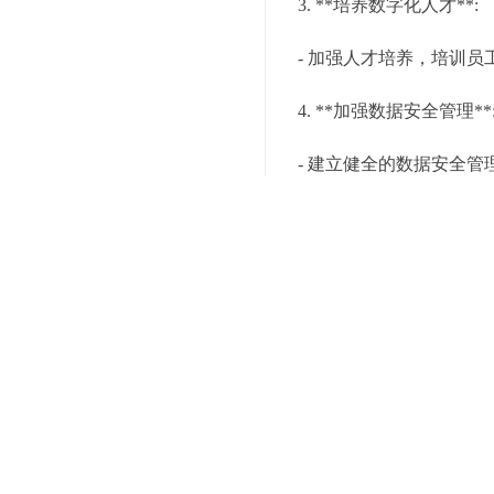
3. **培养数字化人才**:
- 加强人才培养，培训
4. **加强数据安全管理**
- 建立健全的数据安全
5. **推动文化转变**:
- 引领企业文化转变，
未来展望
仓储配送行业的数字化转
型，提升竞争力，适应市
发展，为企业带来更多机