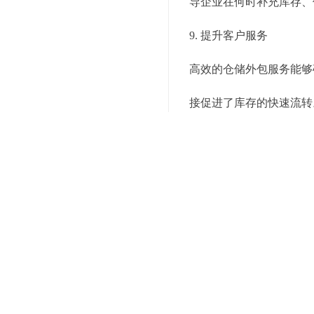
导企业在何时补充库存、
9. 提升客户服务
高效的仓储外包服务能够
接促进了库存的快速流转
综上所述，通过与一站式
资源和网络优势，全面提
上述就是为你介绍的有关
服务电话，我们会有专业
关键词：
小面积全托管仓库
编辑精选内容：