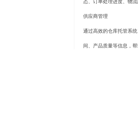
态、订单处理进度、物流
供应商管理
通过高效的仓库托管系统
间、产品质量等信息，帮
5. 灵活应对市场变化
季节性库存管理
仓库托管系统可以帮助企
险和淡季时的库存积压。
应急管理
在突发事件发生时，高效