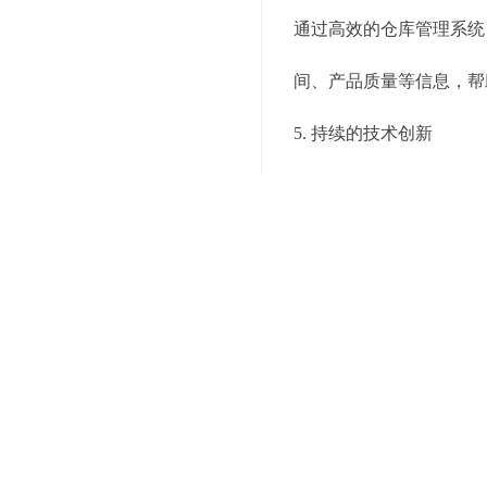
通过高效的仓库管理系统
间、产品质量等信息，帮
5. 持续的技术创新
云计算和大数据分析
高效的仓库管理系统通常基于
送等各个环节。云计算平
物联网(IoT)技术
通过引入物联网(IoT)
态，传感器可以监测仓库