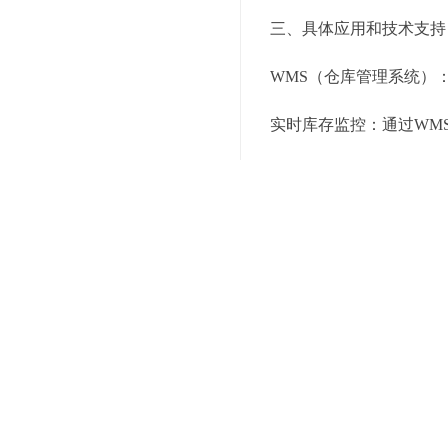
三、具体应用和技术支持
WMS（仓库管理系统）
实时库存监控：通过WM
库存优化：利用WMS系
自动化拣选系统：
拣选机器人：使用自动化
智能分拣机：利用智能分
TMS（运输管理系统）：
智能运输调度：利用TM