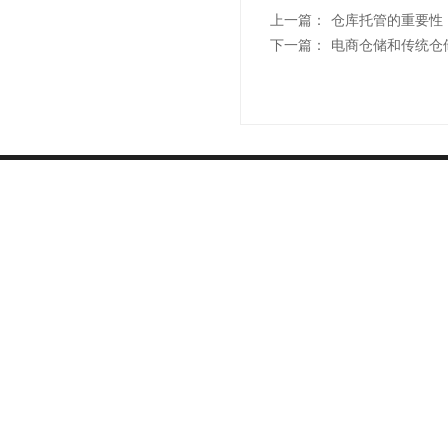
上一篇：
仓库托管的重要性
下一篇：
电商仓储和传统仓
联系我们
"诚信
021-6839 6819
Sale Hotline
上海市杨浦区军工路1300号(总部)
上海市浦东新区汇技路208号(浦东分部)
上海市青浦区北青公路7975号
(青浦分部)
上海市松江区松蒸公路1339号(松江分部）
联系人：孙先生
微
了解更多