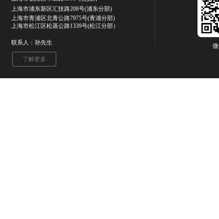
上海市浦东新区汇技路208号(浦东分部)
上海市青浦区北青公路7975号
(青浦分部)
上海市松江区松蒸公路1339号(松江分部）
联系人：孙先生
微
了解更多