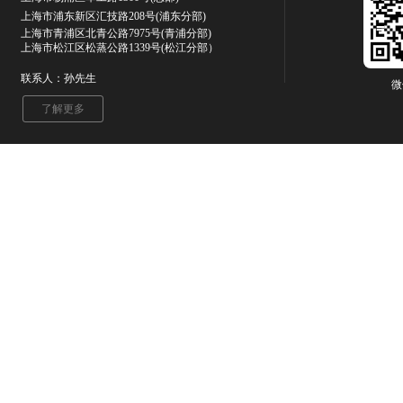
上海市浦东新区汇技路208号(浦东分部)
上海市青浦区北青公路7975号
(青浦分部)
上海市松江区松蒸公路1339号(松江分部）
联系人：孙先生
微
了解更多