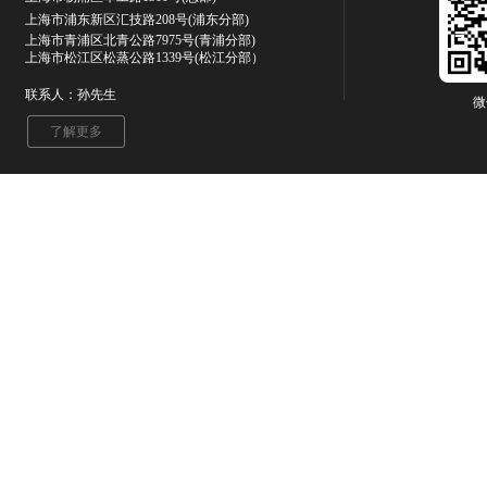
上海市浦东新区汇技路208号(浦东分部)
上海市青浦区北青公路7975号
(青浦分部)
上海市松江区松蒸公路1339号(松江分部）
联系人：孙先生
微
了解更多