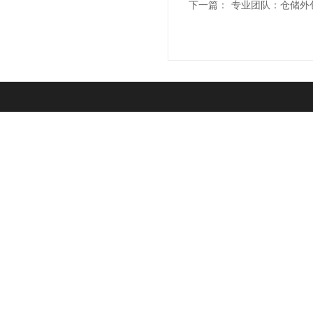
下一篇：
专业团队：仓储外
联系我们
"诚信
021-6839 6819
Sale Hotline
上海市杨浦区军工路1300号(总部)
上海市浦东新区汇技路208号(浦东分部)
上海市青浦区北青公路7975号
(青浦分部)
上海市松江区松蒸公路1339号(松江分部）
联系人：孙先生
微
了解更多