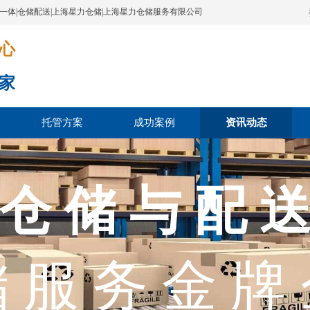
配一体|仓储配送|上海星力仓储|上海星力仓储服务有限公司
​​​
家
托管方案
成功案例
资讯动态
 仓 储 与 配 送
 服 务 金 牌