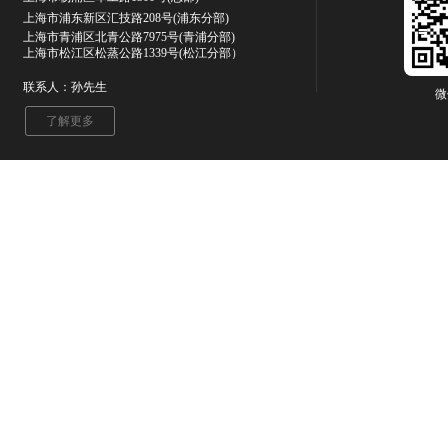
上海市浦东新区汇技路208号(浦东分部)
上海市青浦区北青公路7975号
(青浦分部)
上海市松江区松蒸公路1339号(松江分部）
联系人：孙先生
微
了解更多