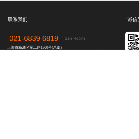
联系我们
"诚信
021-6839 6819
Sale Hotline
上海市杨浦区军工路1300号(总部)
上海市浦东新区汇技路208号(浦东分部)
上海市青浦区北青公路7975号
(青浦分部)
上海市松江区松蒸公路1339号(松江分部）
联系人：孙先生
微
了解更多