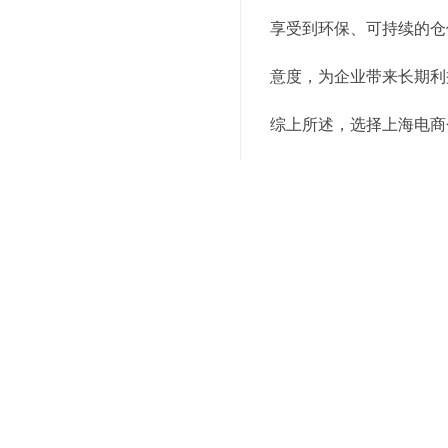
享受到环保、可持续的仓
意度，为企业带来长期利
综上所述，选择上海电商
理位置、先进的仓储设施
提升客户满意度，增强品
功！
上述就是为你介绍的有关
咨询服务电话，我们会有