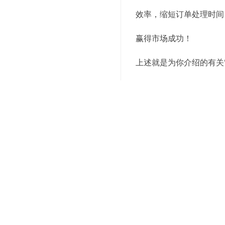
效率，缩短订单处理时间
赢得市场成功！
上述就是为你介绍的有关
务电话，我们会有专业的
关键词：
全托管仓库
电商
编辑精选内容：
选择第三方仓储服务，
仓储管理新标杆：第三
第三方仓储服务，让您
专业仓储管理，从此告
第三方仓储服务，让您
节约成本，提升效率：