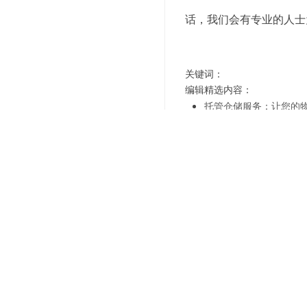
话，我们会有专业的人士
关键词：
编辑精选内容：
托管仓储服务：让您的
"共享资源，降低成本，
"专业化团队，助您实现
"高效运营，优质服务，
"智能化管理，让您的仓
"个性化定制，满足您的
"专注细节，提升您的仓
"经验丰富，选择第三方
上一篇：
实现高效仓储配送
下一篇：
上海电商仓储服务