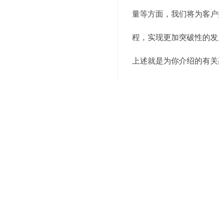
量等方面，我们将为客户
程，实现更加突破性的发
上述就是为你介绍的有关
话，我们会有专业的人士
关键词：
上海电商仓储配送
编辑精选内容：
提升企业物流管理水平
托管仓储服务：让您的
简化您的物流管理：选
托管仓储服务：让您专
解放您的资金：托管仓
选择托管仓储服务，让
托管仓储服务：为您的