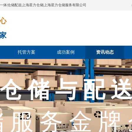
配一体|仓储配送|上海星力仓储|上海星力仓储服务有限公司
​​​
家
托管方案
成功案例
资讯动态
 仓 储 与 配 送
市电子商务行
电商生态服务
 服 务 金 牌