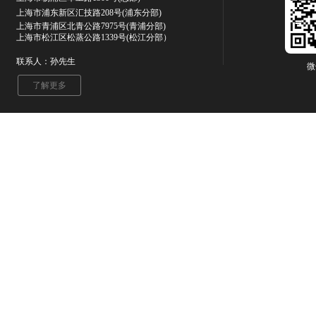
上海市浦东新区汇技路208号(浦东分部)
上海市青浦区北青公路7975号
(青浦分部)
上海市松江区松蒸公路1339号(松江分部）
联系人：孙先生
微
了解更多