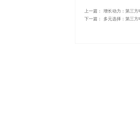
上一篇：
增长动力：第三方
下一篇：
多元选择：第三方
联系我们
"诚信
021-6839 6819
Sale Hotline
上海市杨浦区军工路1300号(总部)
上海市浦东新区汇技路208号(浦东分部)
上海市青浦区北青公路7975号
(青浦分部)
上海市松江区松蒸公路1339号(松江分部）
联系人：孙先生
微
了解更多