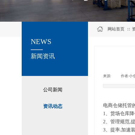
网站首页
∷
NEWS
关于我们
新闻资讯
来源:
|
作者:
小
公司新闻
电商仓储托管的
资讯动态
1、货场仓库
2、管理规范,
3、提率.加速