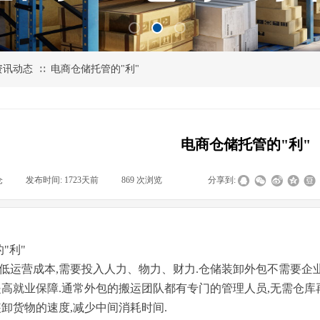
资讯动态
电商仓储托管的"利"
∷
电商仓储托管的"利"
仓
|
发布时间:
1723天前
|
869
次浏览
|
|
分享到:
"利"
降低运营成本,需要投入人力、物力、财力.仓储装卸外包不需要企
提高就业保障.通常外包的搬运团队都有专门的管理人员,无需仓
装卸货物的速度,减少中间消耗时间.