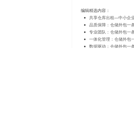
编辑精选内容：
共享仓库出租—中小企
品质保障：仓储外包一
专业团队：仓储外包一
一体化管理：仓储外包
数据驱动：仓储外包一
成本控制：仓储外包一
效率提升：仓储外包一
灵活应变：仓储外包一
上一篇：
仓储配送一体，助
下一篇：
解锁商业新高度：