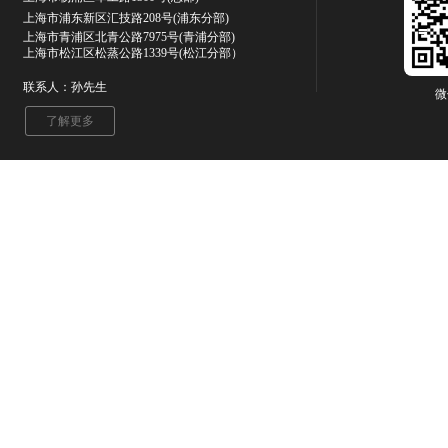
上海市浦东新区汇技路208号(浦东分部)
上海市青浦区北青公路7975号
(青浦分部)
上海市松江区松蒸公路1339号(松江分部）
联系人：孙先生
微
了解更多